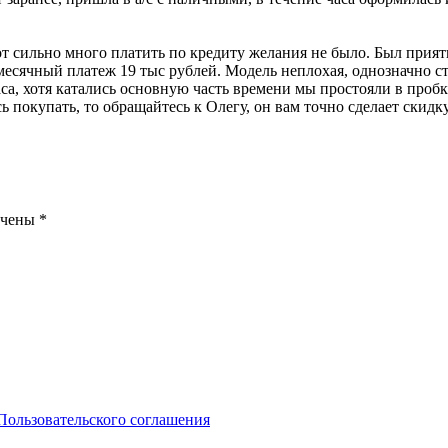
т сильно много платить по кредиту желания не было. Был прият
есячный платеж 19 тыс рублей. Модель неплохая, однозначно сто
а, хотя катались основную часть времени мы простояли в пробке.
есь покупать, то обращайтесь к Олегу, он вам точно сделает скид
ечены
*
Пользовательского соглашения