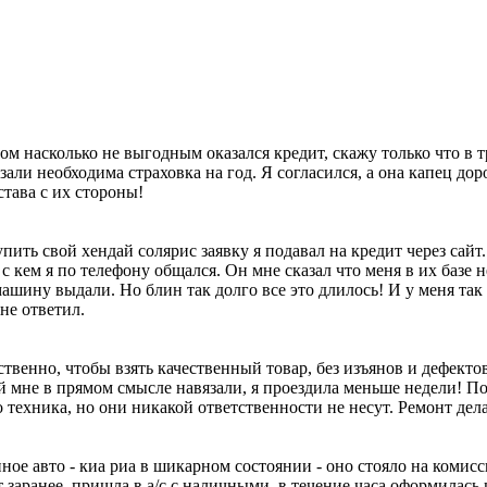
том насколько не выгодным оказался кредит, скажу только что в 
зали необходима страховка на год. Я согласился, а она капец дор
дстава с их стороны!
пить свой хендай солярис заявку я подавал на кредит через сайт
с кем я по телефону общался. Он мне сказал что меня в их базе 
ашину выдали. Но блин так долго все это длилось! И у меня так и
не ответил.
ственно, чтобы взять качественный товар, без изъянов и дефекто
й мне в прямом смысле навязали, я проездила меньше недели! Поя
техника, но они никакой ответственности не несут. Ремонт делал
ое авто - киа риа в шикарном состоянии - оно стояло на комисс
заранее, пришла в а/с с наличными, в течение часа оформилась 