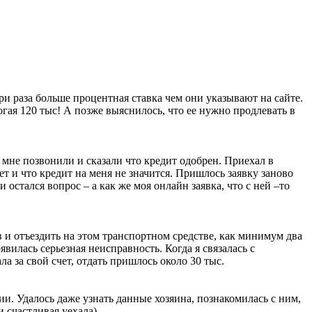
три раза больше процентная ставка чем они указывают на сайте.
огая 120 тыс! А позже выяснилось, что ее нужно продлевать в
. мне позвонили и сказали что кредит одобрен. Приехал в
нет и что кредит на меня не значится. Пришлось заявку заново
 остался вопрос – а как же моя онлайн заявка, что с ней –то
в и отъездить на этом транспортном средстве, как минимум два
вилась серьезная неисправность. Когда я связалась с
а за свой счет, отдать пришлось около 30 тыс.
ии. Удалось даже узнать данные хозяина, познакомилась с ним,
и счастливая уехала)