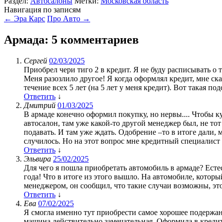
Раздел:
Автосалоны
Метки:
Московская область
Навигация по записям
←
Эра Карс
Про Авто
→
Армада
: 5 комментариев
Сергей
02/03/2025
Приобрел чери тиго 2 в кредит. Я не буду расписывать о 
Меня разозлило другое! Я когда оформлял кредит, мне ска
течение всех 5 лет (на 5 лет у меня кредит). Вот такая по
Ответить
↓
Дмитрий
01/03/2025
В армаде конечно оформил покупку, но нервы.... Чтобы ку
автосалон, там уже какой-то другой менеджер был, не тот 
подавать. И там уже ждать. Одобрение –то в итоге дали, м
случилось. Но на этот вопрос мне кредитный специалист 
Ответить
↓
Эльвира
25/02/2025
Для чего я пошла приобретать автомобиль в армаде? Есте
года! Что в итоге из этого вышло. На автомобиле, которы
менеджером, он сообщил, что такие случаи возможны, это 
Ответить
↓
Ева
07/02/2025
Я смогла именно тут приобрести самое хорошее подержанн
машина действительно замечательная. Оформила в кредит 