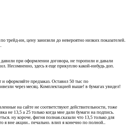
о трейд-ин, цену занизили до невероятно низких показателей.
.
не давили при оформлении договора, не торопили и давали
ил. Несомненно, здесь я еще прикуплю какой-нибудь доп.
т и оформляйте предзаказ. Оставил 50 тыс по
ривезли через месяц. Комплектацией выше! в бумагах увидел!
явленные на сайте не соответствуют действительности, тоже
вка не 13,5 а 25 только когда мне дали бумаги на подпись.
ся. ну короче, фигня полная.сказали что 13,5 только для
 я вне акции.. печально. влип я конечно по полной..