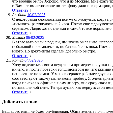
что вообще было? Хорошо, что я из Москвы. Мне ехать три
и Вам в этом автосалоне по телефону дали информацию
Ответить
↓
Альбина
10/02/2025
С некоторыми сложностями все же столкнулась, когда при
«немного» растянулось на 2 часа. Потом еще с документа
сервисом. Ладно хоть с ценами и самой тс все нормально.
Ответить
↓
Михаил
06/02/2025
В атлас авто были с родней, им нужна была нива шевроле.
небольшой по комплектам, но базовый есть пока. Поехали
много. Но документы сделали довольно быстро.
Ответить
↓
Артур
04/02/2025
Хочу поделиться своим неудачным примером покупки поде
ничего, и после проверки толщиномером ничего криминаль
неприятные поломки. У меня в сервисе работает друг и я
соответствуют такому маленькому пробегу. Я очень удив
когда приехал к официальному дилеру, мне сразу сказали
по завышенной цене. Теперь думаю как вернуть свои нез
Ответить
↓
Добавить отзыв
Ваш адрес email не будет опубликован.
Обязательные поля пом