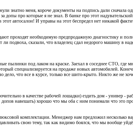
нули знатно меня, короче документы на подпись дали сначала од
а допы про которые я не знал. В банке про этот надувательский
в этот автосалон! И управы на этот беспредел нет никакой факти
одают проходят необходимую предпродажную диагностику и пол
ет ли подвоха, сказали, что владелец сдал недорого машину в на
е пылинки под лаком на краске. Заехал в соседнее СТО, где мн
который специализируется на продаже новых автомобилей. Конеч
 дело, что все в курсе, только все шито-крыто. Никто же не хоч
ительно в качестве рабочей лошадки) ездить дом - универ - раб
 допов навешать) хорошо что мы оба с ним понимали что это про
в люксовой комплектации. Менеджер нам предложил несколько вар
давливать свою тему, так как видимо боялся, что мы вообще уйд