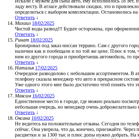
Искали с мужем для сына авто, ему исполнилось 18 лет, 
ладу весту. В атласе действовали скидки, это и привлек
определиться с выбором комплектации. Остановились на 
Ответить
↓
Михаил
18/02/2025
Чистой воды развод!!! Будьте осторожны, при оформлении
Ответить
↓
Ринат
18/02/2025
Бронировал под заказ ниссан террано. Сам с другого гор
наличии как и пообещали и по той же цене. Плюс в том, 
ним из другого города и приобретаешь автомобиль, то про
Ответить
↓
Наталья
17/02/2025
Очередное разводилово с небольшим ассортиментом. В ат
телефону сказала менеджер что авто в прекрасном состоян
Уже одного этого мне было достаточно чтоб понять что э
Ответить
↓
Максим
16/02/2025
Единственное место в городе, где можно реально посмотре
небольшая очередь, но менеджер очень доброжелательно 
Ответить
↓
Оксана
10/02/2025
Не ведитесь на положительные отзывы. Сегодня по телефо
сейчас. Она уверила, что да, конечно, приезжайте. Чере
расцветки и за 1300 тыс и плюс допы нужно добрать. На мо