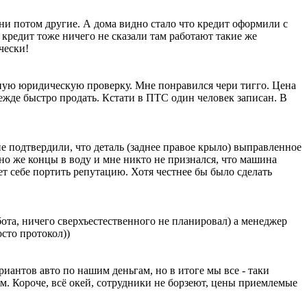
ни потом другие. А дома видно стало что кредит оформили с
 кредит тоже ничего не сказали там работают такие же
чески!
ную юридическую проверку. Мне понравился чери тигго. Цена
дежде быстро продать. Кстати в ПТС один человек записан. В
е подтвердили, что деталь (заднее правое крыло) выправленное
но же концы в воду и мне никто не признался, что машина
ет себе портить репутацию. Хотя честнее бы было сделать
ота, ничего сверхъестественного не планировал) а менеджер
сто протокол))
иантов авто по нашим деньгам, но в итоге мы все - таки
ём. Короче, всё окей, сотрудники не борзеют, цены приемлемые