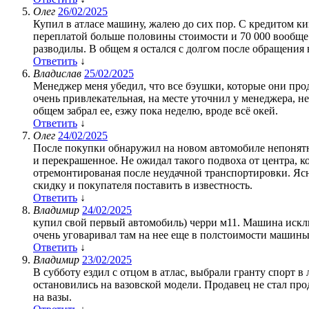
Олег
26/02/2025
Купил в атласе машину, жалею до сих пор. С кредитом ки
переплатой больше половины стоимости и 70 000 вообще з
разводилы. В общем я остался с долгом после обращения 
Ответить
↓
Владислав
25/02/2025
Менеджер меня убедил, что все бэушки, которые они пр
очень привлекательная, на месте уточнил у менеджера, н
общем забрал ее, езжу пока неделю, вроде всё окей.
Ответить
↓
Олег
24/02/2025
После покупки обнаружил на новом автомобиле непонятны
и перекрашенное. Не ожидал такого подвоха от центра, 
отремонтированая после неудачной транспортировки. Ясно
скидку и покупателя поставить в известность.
Ответить
↓
Владимир
24/02/2025
купил свой первый автомобиль) черри м11. Машина исключ
очень уговаривал там на нее еще в полстоимости машины
Ответить
↓
Владимир
23/02/2025
В субботу ездил с отцом в атлас, выбрали гранту спорт 
остановились на вазовской модели. Продавец не стал про
на вазы.