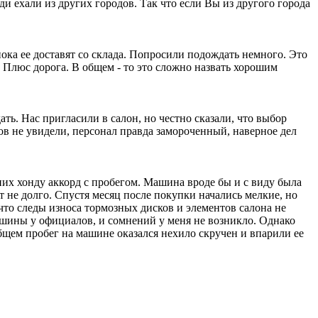
ди ехали из других городов. Так что если Вы из другого города
пока ее доставят со склада. Попросили подождать немного. Это
. Плюс дорога. В общем - то это сложно назвать хорошим
ть. Нас пригласили в салон, но честно сказали, что выбор
ов не увидели, персонал правда замороченный, наверное дел
их хонду аккорд с пробегом. Машина вроде бы и с виду была
т не долго. Спустя месяц после покупки начались мелкие, но
что следы износа тормозных дисков и элементов салона не
ашины у официалов, и сомнений у меня не возникло. Однако
общем пробег на машине оказался нехило скручен и впарили ее