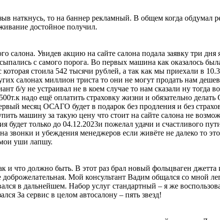
тзыв наткнусь, то на баннер рекламный. В общем когда обдумал р
уживание достойное получил.
о салона. Увидев акцию на сайте салона подала заявку три дня 
посыпались с самого порога. Во первых машина как оказалось был
которая стоила 542 тысячи рублей, а так как мы приехали в 10.3
ругих салонах миллион триста то они не могут продать нам деше
нт б/у не устраивал не в коем случае то нам сказали ну тогда во
2500т.к надо ещё оплатить страховку жизни и обязательно делать
ервый месяц ОСАГО будет в подарок без продления и без страхов
упить машину за такую цену что стоит на сайте салона не возмож
ция будет только до 04.12.2023и пожелал удачи и счастливого п
на звонки и убеждения менеджеров если живёте не далеко то это
 мои уши лапшу.
к и что должно быть. В этот раз брал новый фольцваген джетта и
ее доброжелательная. Мой консультант Вадим общался со мной лег
вался в дальнейшем. Набор услуг стандартный – я же воспользо
зался За сервис в целом автосалону – пять звезд!