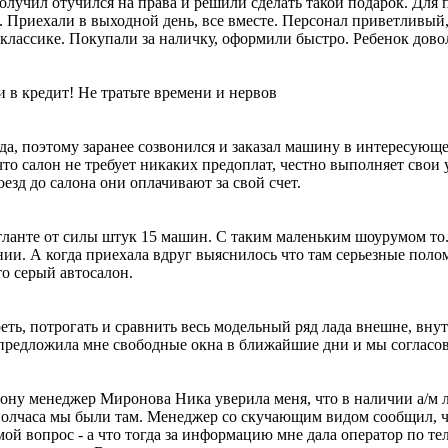
получил отучился на права и решили сделать такой подарок. Дл
ло. Приехали в выходной день, все вместе. Персонал приветливы
классике. Покупали за наличку, оформили быстро. Ребенок дово
 в кредит! Не тратьте времени и нервов
ода, поэтому заранее созвонился и заказал машину в интересую
что салон не требует никаких предоплат, честно выполняет свои
езд до салона они оплачивают за свой счет.
ланте от силы штук 15 машин. С таким маленьким шоурумом то. 
ии. А когда приехала вдруг выяснилось что там серьезные поломк
то серый автосалон.
ть, потрогать и сравнить весь модельный ряд лада внешне, внут
предложила мне свободные окна в ближайшие дни и мы согласовал
ну менеджер Миронова Ника уверила меня, что в наличии а/м ла
з полчаса мы были там. Менеджер со скучающим видом сообщил, ч
й вопрос - а что тогда за информацию мне дала оператор по телеф