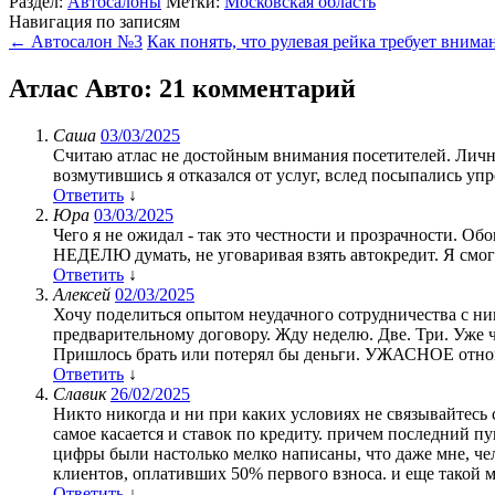
Раздел:
Автосалоны
Метки:
Московская область
Навигация по записям
←
Автосалон №3
Как понять, что рулевая рейка требует вним
Атлас Авто
: 21 комментарий
Саша
03/03/2025
Считаю атлас не достойным внимания посетителей. Лично
возмутившись я отказался от услуг, вслед посыпались уп
Ответить
↓
Юра
03/03/2025
Чего я не ожидал - так это честности и прозрачности. О
НЕДЕЛЮ думать, не уговаривая взять автокредит. Я смог
Ответить
↓
Алексей
02/03/2025
Хочу поделиться опытом неудачного сотрудничества с ним
предварительному договору. Жду неделю. Две. Три. Уже ч
Пришлось брать или потерял бы деньги. УЖАСНОЕ отно
Ответить
↓
Славик
26/02/2025
Никто никогда и ни при каких условиях не связывайтесь 
самое касается и ставок по кредиту. причем последний пун
цифры были настолько мелко написаны, что даже мне, чел
клиентов, оплативших 50% первого взноса. и еще такой мо
Ответить
↓