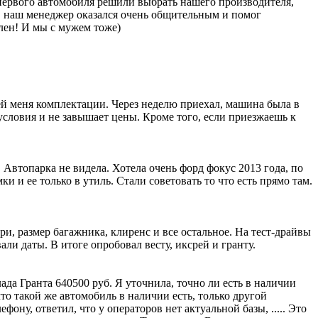
я первого автомобиля решили выбрать нашего производителя,
й, наш менеджер оказался очень общительным и помог
лен! И мы с мужем тоже)
щей меня комплектации. Через неделю приехал, машина была в
 условия и не завышает цены. Кроме того, если приезжаешь к
Автопарка не видела. Хотела очень форд фокус 2013 года, по
и и ее только в утиль. Стали советовать то что есть прямо там.
ри, размер багажника, клиренс и все остальное. На тест-драйвы
и даты. В итоге опробовал весту, иксрей и гранту.
да Гранта 640500 руб. Я уточнила, точно ли есть в наличии
то такой же автомобиль в наличии есть, только другой
ону, ответил, что у операторов нет актуальной базы, ..... Это