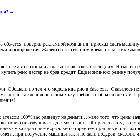
ания?
→
 обжегся, поверив рекламной компании. приехал сдать машину п
реки и оскорбления. Жалею о потраченном времени на этих хамов
бошел все автосалоны и атлас авто оказался последним. На меня 
 купить рено дастер не брав кредит. Еще и зимнюю резину получ
и. Обещали по тел что модель киа рио в базе есть. Оказалось не
уть ли не каждый день к ним хожу требовать обратно деньги. П
шение!
с атласом 100% вас разведут на деньги… мало того, что цены за
кт никто не озвучивает до самого конца. Я прочел о том, что ста
овеку у которого все нормально со зрением пришлось присмотреть
мент, при получение машины так и не дали подарок. сказали, что