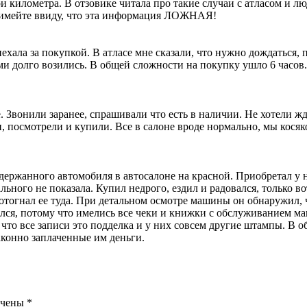
 километра. В отзовике читала про такие случаи с атласом и лю
, имейте ввиду, что эта информация ЛОЖНАЯ!
ехала за покупкой. В атласе мне сказали, что нужно дождаться, 
ми долго возились. В общей сложности на покупку ушло 6 часов
 Звонили заранее, спрашивали что есть в наличии. Не хотели жда
, посмотрели и купили. Все в салоне вроде нормально, мы косяк
ржанного автомобиля в автосалоне на красной. Приобретал у н
ного не показала. Купил недрого, ездил и радовался, только во
 отогнал ее туда. При детальном осмотре машины он обнаружил, 
ился, потому что имелись все чеки и книжки с обслуживанием м
, что все записи это подделка и у них совсем другие штампы. В 
аконно заплаченные им деньги.
ечены
*