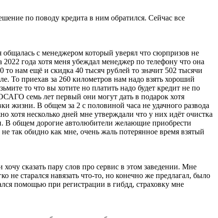
ешение по поводу кредита в ним обратился. Сейчас все
я общалась с менеджером который уверял что сюрпризов не
а 2022 года хотя меня убеждал менеджер по телефону что она
0 то нам ещё и скидка 40 тысяч рублей то значит 502 тысячи
вле. То приехав за 260 километров нам надо взять хороший
зьмите то что вы хотите но платить надо будет кредит не по
 ОСАГО семь лет первый они могут дать в подарок хотя
ки жизни. В общем за 2 с половиной часа не удачного развода
но хотя несколько дней мне утверждали что у них идёт очистка
ути. В общем дорогие автолюбители желающие приобрести
 не так обидно как мне, очень жаль потерянное время взятый
 хочу сказать пару слов про сервис в этом заведении. Мне
ко не старался навязать что-то, но конечно же предлагал, было
вался помощью при регистрации в гибдд, страховку мне