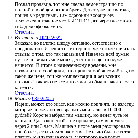
Позвал продавца, тот мне сделал демонстрацию по
полной и в общем решил брать. Денег уже не хватало,
пошел в кредитный. Там одобрили вообще без
заморочек и главное что БЫСТРО! уже через час стоя в
гибдд на оформлении.
Ответить
↓
Валентина
10/02/2025
Заказала во взлетке шкоду октавию, естественно с
предоплатой. И решила в интернете уже позже почитать
отзывы о том, кто так заказывал! Извелась вся! думаю,
ну все не видать мне моих денег или еще что хуже
начнется! В итоге к назначенному времени, мне
позвонили и сообщили, что пришел мой автомобиль, по
такой же цене, той же комплектации и без всяких
поломок! так что не все автосалоны обманывают своего
клиента.
Ответить
↓
Максим
08/02/2025
Парни, может кто знает, как можно повлиять на взлетку,
которые не желают возвращать мой залог в 10 000
рублей? Короче выбрал там машину, но денег чуть не
хватало. Дал залог, чтобы не продали, сам вернулся
через 2 или 3 часа. Машина в итоге меня разочаровала
при более детальном знакомстве. Реально был не готов
платить 650 тысяч за форда, у которого уже горит