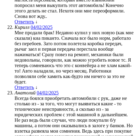
попросил меня выкупить этот автомобиль! Конечно
этого делать не стал. Нехотя они мне переоформили.
Снова вот жду..
Ответить
↓
Кирилл
04/02/2025
Мне продали брак! Недавно купил у них новую (как мне
сказали) киа пиканто. Сначала все было норм, работало
без перебоев. Зато потом полетела коробка передач,
рычаг заел и первая передача перестала вообще
нажиматься! Сразу повез на ремонт, механики были
недовольны, говорили, как можно угробить новое тс. Я
теперь сомневаюсь что это с конвейера а не хлам какой-
то! Авто наладили, но через месяц. Работники
позволяли себе хамить как-будто им ничего за это не
будет.
Ответить
↓
Анатолий
04/02/2025
Всегда боялся приобретать автомобили с рук, даже не
столько из - за того, что могут выявиться какие - то
технические неисправности, а сколько из - за
юридических проблем с этой машиной в дальнейшем.
Не раз ведь были случаи, что люди покупали б/у
машины, а потом они оказывались в залоге у банков. Но
взлетка развеяла мои сомнения. Ведь здесь при покупке