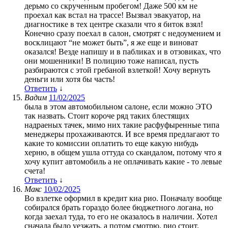
дерьмо со скрученным пробегом! Даже 500 км не
проехал как встал на трассе! Вызвал эвакуатор, на
диагностике в тех центре сказали что я биток взял!
Конечно сразу поехал в салон, смотрят с недоумением и
восклицают “не может быть”, я же еще и виноват
оказался! Везде напишу и в пабликах и в отзовиках, что
они мошенники! В полицию тоже написал, пусть
разбираются с этой гребаной взлеткой! Хочу вернуть
деньги или хотя бы часть!
Ответить
↓
Вадим
11/02/2025
была в этом автомобильном салоне, если можно ЭТО
так назвать. Стоит короче ряд таких блестящих
надраеных тачек, мимо них такие расфуфыренные типа
менеджеры прохаживаются. И все время предлагают то
какие то комиссии оплатить то еще какую нибудь
херню, в общем ушла оттуда со скандалом, потому что я
хочу купит автомобиль а не оплачивать какие - то левые
счета!
Ответить
↓
Макс
10/02/2025
Во взлетке оформил в кредит киа рио. Поначалу вообще
собирался брать гораздо более бюджетного логана, но
когда заехал туда, то его не оказалось в наличии. Хотел
сначала было уезжать, а потом смотрю, рио стоит.