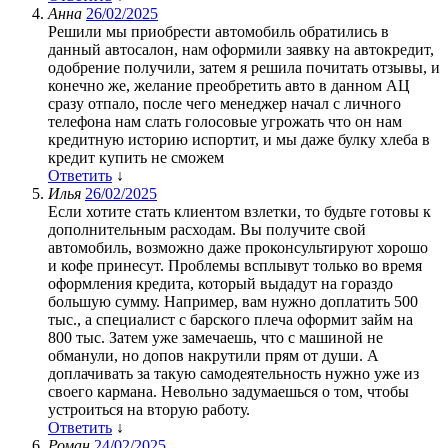
Анна
26/02/2025
Решили мы приобрести автомобиль обратились в
данный автосалон, нам оформили заявку на автокредит,
одобрение получили, затем я решила почитать отзывы, и
конечно же, желание преобретить авто в данном АЦ
сразу отпало, после чего менеджер начал с личного
телефона нам слать голосовые угрожать что он нам
кредитную историю испортит, и мы даже булку хлеба в
кредит купить не сможем
Ответить
↓
Илья
26/02/2025
Если хотите стать клиентом взлетки, то будьте готовы к
дополнительным расходам. Вы получите свой
автомобиль, возможно даже проконсультируют хорошо
и кофе принесут. Проблемы всплывут только во время
оформления кредита, который выдадут на гораздо
большую сумму. Например, вам нужно доплатить 500
тыс., а специалист с барского плеча оформит займ на
800 тыс. Затем уже замечаешь, что с машиной не
обманули, но допов накрутили прям от души. А
доплачивать за такую самодеятельность нужно уже из
своего кармана. Невольно задумаешься о том, чтобы
устроиться на вторую работу.
Ответить
↓
Роман
24/02/2025