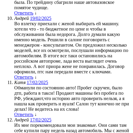
была. По трейдину сбагрили наше автовазовское
помятое чудище.
Ответить
↓
Андрей
19/02/2025
Во взлетку приехали с женой выбирать ей машину.
хотели что - то бюджетное по цене и чтобы в
обслуживании была недорога. Долго думали какую
именно модель. Решили в салоне поговорить с
менеджером - консультантом. Он предложил несколько
моделей, все их осмотрели, послушали информацию по
автомобилям. В итоге все таки остановились на
российском автопроме, лада веста выглядит очень
неплохо. А вот приора жене не понравилась. Договор
оформили, птс нам передали вместе с ключами.
Ответить
↓
Катя
17/02/2025
Обманули по состоянию авто! Пробег скручен, было
дтп, работа в такси! Продают машины без пробега по
РФ, убеждают,что историю авто проверить нельзя, а я
нашла как проверить и вуаля! Салон тут конечно не при
делах! Не ведитесь на их слова!
Ответить
↓
Андрей
17/02/2025
Их мне порекомендовали мои знакомые. Они сами там
себе купили пару недель назад автомобиль. Мы с женой