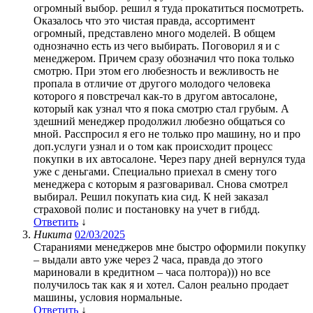
огромный выбор. решил я туда прокатиться посмотреть.
Оказалось что это чистая правда, ассортимент
огромный, представлено много моделей. В общем
однозначно есть из чего выбирать. Поговорил я и с
менеджером. Причем сразу обозначил что пока только
смотрю. При этом его любезность и вежливость не
пропала в отличие от другого молодого человека
которого я повстречал как-то в другом автосалоне,
который как узнал что я пока смотрю стал грубым. А
здешний менеджер продолжил любезно общаться со
мной. Расспросил я его не только про машину, но и про
доп.услуги узнал и о том как происходит процесс
покупки в их автосалоне. Через пару дней вернулся туда
уже с деньгами. Специально приехал в смену того
менеджера с которым я разговаривал. Снова смотрел
выбирал. Решил покупать киа сид. К ней заказал
страховой полис и постановку на учет в гибдд.
Ответить
↓
Никита
02/03/2025
Стараниями менеджеров мне быстро оформили покупку
– выдали авто уже через 2 часа, правда до этого
мариновали в кредитном – часа полтора))) но все
получилось так как я и хотел. Салон реально продает
машины, условия нормальные.
Ответить
↓