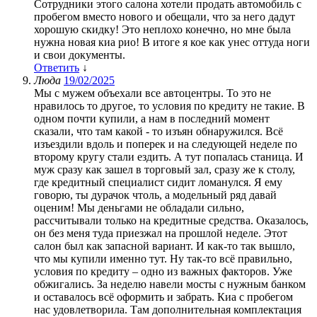
Сотрудники этого салона хотели продать автомобиль с
пробегом вместо нового и обещали, что за него дадут
хорошую скидку! Это неплохо конечно, но мне была
нужна новая киа рио! В итоге я кое как унес оттуда ноги
и свои документы.
Ответить
↓
Люда
19/02/2025
Мы с мужем объехали все автоцентры. То это не
нравилось то другое, то условия по кредиту не такие. В
одном почти купили, а нам в последний момент
сказали, что там какой - то изъян обнаружился. Всё
изъездили вдоль и поперек и на следующей неделе по
второму кругу стали ездить. А тут попалась станица. И
муж сразу как зашел в торговый зал, сразу же к столу,
где кредитный специалист сидит ломанулся. Я ему
говорю, ты дурачок чтоль, а модельный ряд давай
оценим! Мы деньгами не обладали сильно,
рассчитывали только на кредитные средства. Оказалось,
он без меня туда приезжал на прошлой неделе. Этот
салон был как запасной вариант. И как-то так вышло,
что мы купили именно тут. Ну так-то всё правильно,
условия по кредиту – одно из важных факторов. Уже
обжигались. За неделю навели мосты с нужным банком
и оставалось всё оформить и забрать. Киа с пробегом
нас удовлетворила. Там дополнительная комплектация