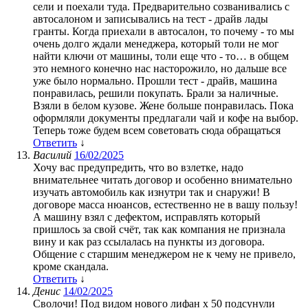
сели и поехали туда. Предварительно созванивались с
автосалоном и записывались на тест - драйв лады
гранты. Когда приехали в автосалон, то почему - то мы
очень долго ждали менеджера, который толи не мог
найти ключи от машины, толи еще что - то… в общем
это немного конечно нас насторожило, но дальше все
уже было нормально. Прошли тест - драйв, машина
понравилась, решили покупать. Брали за наличные.
Взяли в белом кузове. Жене больше понравилась. Пока
оформляли документы предлагали чай и кофе на выбор.
Теперь тоже будем всем советовать сюда обращаться
Ответить
↓
Василий
16/02/2025
Хочу вас предупредить, что во взлетке, надо
внимательнее читать договор и особенно внимательно
изучать автомобиль как изнутри так и снаружи! В
договоре масса нюансов, естественно не в вашу пользу!
А машину взял с дефектом, исправлять который
пришлось за свой счёт, так как компания не признала
вину и как раз ссылалась на пункты из договора.
Общение с старшим менеджером не к чему не привело,
кроме скандала.
Ответить
↓
Денис
14/02/2025
Сволочи! Под видом нового лифан х 50 подсунули