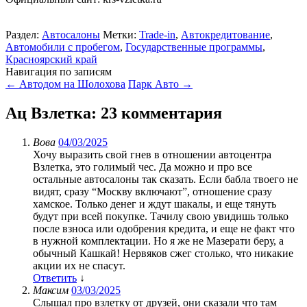
Раздел:
Автосалоны
Метки:
Trade-in
,
Автокредитование
,
Автомобили с пробегом
,
Государственные программы
,
Красноярский край
Навигация по записям
←
Автодом на Шолохова
Парк Авто
→
Ац Взлетка
: 23 комментария
Вова
04/03/2025
Хочу выразить свой гнев в отношении автоцентра
Взлетка, это голимый чес. Да можно и про все
остальные автосалоны так сказать. Если бабла твоего не
видят, сразу “Москву включают”, отношение сразу
хамское. Только денег и ждут шакалы, и еще тянуть
будут при всей покупке. Тачилу свою увидишь только
после взноса или одобрения кредита, и еще не факт что
в нужной комплектации. Но я же не Мазерати беру, а
обычный Кашкай! Нервяков сжег столько, что никакие
акции их не спасут.
Ответить
↓
Максим
03/03/2025
Слышал про взлетку от друзей, они сказали что там