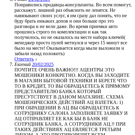
Понравились продавцы-консультанты. Во всем помогут,
расскажут, лишний раз объяснить не ленятся. Не
навязывают своих услуг, я им сразу дал понять, что не
буду брать никаких допов и они больше про это
разговора и не вели даже. Во время приемки авто
прошлись строго по комплектации и как так
получилось, но не оказалось на месте набора ключей(
менеджер просто пулей метнулся и через 15 минут все
было на месте! Оказывается когда мыли выложили и
забыли назад положить)
Ответить
↓
Евгений
20/02/2025
ПОЧТИТЕ ОЧЕНЬ ВАЖНО!!! АЦЕНТРЫ ЭТО
МОШЕНИКИ КОНКРЕТНО. КОГДА ВЫ ЗАХОДИТЕ
В МАГАЗИН БЫТОВОЙ ТЕХНИКИ И БЕРЕТЕ ЧТО
ТО В КРЕДИТ, ТО ВЫ ОБРАЩАЕТЕСЬ К ПРЯМОМУ
ПРЕДСТАВИТЕЛЮ БАНКА КОТОРЫЙ
ПРЕСУТСТВУЕТ В ДАНОМ МАГАЗИНЕ. СХЕМА
МОШЕНИЧЕСКИХ ДЕЙСТВИЙ АЦ ВЗЛЕТКА: 1)
ПРИ ОБРАЩЕНИИ В АЦ ВЫ ОБРАЩАЕТЕСЬ К
СОТРУДНИКУ САЛОНА ЗАПОЛНЯЕТЕ ЗАЯВКУ И
АЦ ОТПРАВЛЯЕТ ЕЕ КАК БЫ В БАНК НЕ
СОТРУДНИК БАНКА, А СОТРУДНИКИ АЦ.!! ПРИ
ТАКИХ ДЕЙСТВИЯХ АЦ ЕВЛЯЕТСЯ ТРЕТЬИМ
ЛИЦОМ, А ЭТО ПРОТИВОРЕЧИТ ВСЕМ