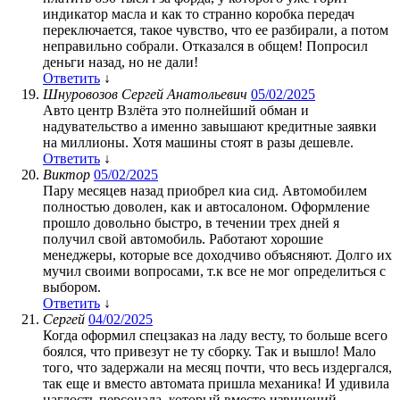
индикатор масла и как то странно коробка передач
переключается, такое чувство, что ее разбирали, а потом
неправильно собрали. Отказался в общем! Попросил
деньги назад, но не дали!
Ответить
↓
Шнуровозов Сергей Анатольевич
05/02/2025
Авто центр Взлёта это полнейший обман и
надувательство а именно завышают кредитные заявки
на миллионы. Хотя машины стоят в разы дешевле.
Ответить
↓
Виктор
05/02/2025
Пару месяцев назад приобрел киа сид. Автомобилем
полностью доволен, как и автосалоном. Оформление
прошло довольно быстро, в течении трех дней я
получил свой автомобиль. Работают хорошие
менеджеры, которые все доходчиво объясняют. Долго их
мучил своими вопросами, т.к все не мог определиться с
выбором.
Ответить
↓
Сергей
04/02/2025
Когда оформил спецзаказ на ладу весту, то больше всего
боялся, что привезут не ту сборку. Так и вышло! Мало
того, что задержали на месяц почти, что весь издергался,
так еще и вместо автомата пришла механика! И удивила
наглость персонала, который вместо извинений