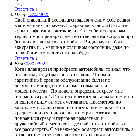
год.
Ответить
↓
Петр
12/02/2025
Свой старенький фольцваген задарил сыну, себе решил
взять машину посвежее. Понравилась тайота) Загорелся
купить, оформил в автокредит. Спасибо менеджерам
терпели мои придирки, честно отвечали на вопросы про
бывших владельцев автомобиля. Видно мужик был
аккуратный… машина в отличном состоянии, даже по
первой ничего менять не надо будет
Ответить
↓
Влад
08/02/2025
Когда планировал приобрести автомобиль, то знал, что
по-любому буду брать из автосалона. Чтобы и
гарантийный срок на обслуживание был и по
документам порядок и никакого обмана или
мошенничества . По модели определился сразу, мне
понравился рав 4. И по техническим возможностям и по
внешнему виду он меня устраивал. Просмотрев по
каталогам и сопоставив по стоимости и условиям по
кредитованию я приехал в авто стрит. Автосалон
понравился сразу и персонал грамотный и
дружелюбный и место есть где выбрать автомобиль и
всё рассмотреть. С менеджером осмотрели автомобиль, а
в кредитном отделе все документы оформили.