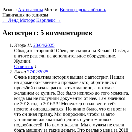
Раздел:
Автосалоны
Метки:
Волгоградская область
Навигация по записям
←
Ленд Моторс
Карплекс
→
Автострит
: 5 комментариев
Игорь Н.
23/04/2025
Обходите стороной! Обещали скидки на Renault Duster, а
в итоге развели на дополнительное оборудование.
Жулики!
Ответить
↓
Елена
27/02/2025
Очень неприятная история вышла с автострит. Нашли
на дроме объявление о продаже авто, обратились с
просьбой сначала рассказать о машине, а потом с
желанием ее купить. Все было неплохо до того момента,
когда мы не получили документы от нее. Там значился
не 2018 год, а 2016!!!!! Менеджер начал вести себя
нелепо и оправдываться. Но видно было, что он врет и
что он знал правду. Мы попросили, чтобы за авто
установили адекватный ценник с учетом новых
подробностей. Но нам отказали. Мы с мужем не стали
брать машину за такие деньги. Это реально цена за 2018