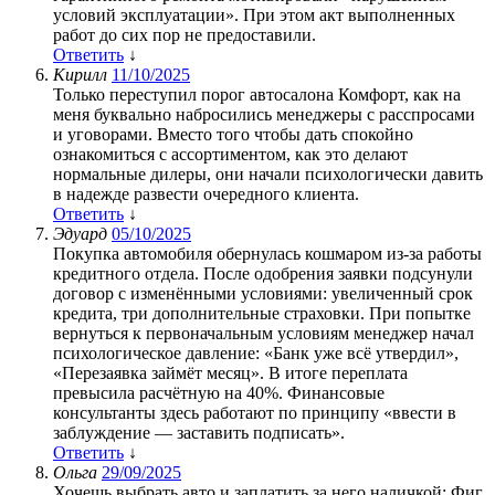
условий эксплуатации». При этом акт выполненных
работ до сих пор не предоставили.
Ответить
↓
Кирилл
11/10/2025
Только переступил порог автосалона Комфорт, как на
меня буквально набросились менеджеры с расспросами
и уговорами. Вместо того чтобы дать спокойно
ознакомиться с ассортиментом, как это делают
нормальные дилеры, они начали психологически давить
в надежде развести очередного клиента.
Ответить
↓
Эдуард
05/10/2025
Покупка автомобиля обернулась кошмаром из-за работы
кредитного отдела. После одобрения заявки подсунули
договор с изменёнными условиями: увеличенный срок
кредита, три дополнительные страховки. При попытке
вернуться к первоначальным условиям менеджер начал
психологическое давление: «Банк уже всё утвердил»,
«Перезаявка займёт месяц». В итоге переплата
превысила расчётную на 40%. Финансовые
консультанты здесь работают по принципу «ввести в
заблуждение — заставить подписать».
Ответить
↓
Ольга
29/09/2025
Хочешь выбрать авто и заплатить за него наличкой: Фиг