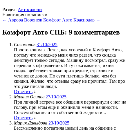
Раздел:
Автосалоны
Навигация по записям
←
Аврора Воронеж
Комфорт Авто Краснодар
→
Комфорт Авто СПБ
: 9 комментариев
Соломонов
31/10/2025
Просто кошмар. Летел, как угорелый в Комфорт Авто,
потому что менеджер меня лихо развел, что скидка
действует только сегодня. Машину посмотрел, сразу же
перешли к оформлению. И тут оказывается, ихняя
скидка действует только при кредите, страховке и
установке допов. По сути платишь больше, чем без
скидки. Жалею, что отзывы сразу не прочитал. Там про
это уже писали люди.
Ответить
↓
Михаил Осипов
27/10/2025
При личной встрече все обещания перевернули с ног на
голову, при этом еще и обвинили меня в наивности.
Совсем обнаглели от собственной жадности...
Ответить
↓
Мария Давыдова
23/10/2025
Бессмысленно потратила целый день на общение с