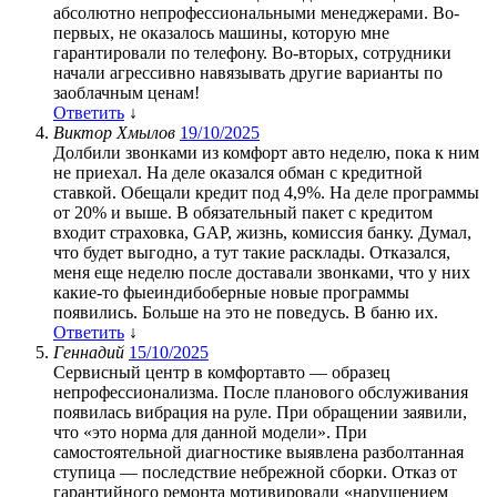
абсолютно непрофессиональными менеджерами. Во-
первых, не оказалось машины, которую мне
гарантировали по телефону. Во-вторых, сотрудники
начали агрессивно навязывать другие варианты по
заоблачным ценам!
Ответить
↓
Виктор Хмылов
19/10/2025
Долбили звонками из комфорт авто неделю, пока к ним
не приехал. На деле оказался обман с кредитной
ставкой. Обещали кредит под 4,9%. На деле программы
от 20% и выше. В обязательный пакет с кредитом
входит страховка, GAP, жизнь, комиссия банку. Думал,
что будет выгодно, а тут такие расклады. Отказался,
меня еще неделю после доставали звонками, что у них
какие-то фыеиндибоберные новые программы
появились. Больше на это не поведусь. В баню их.
Ответить
↓
Геннадий
15/10/2025
Сервисный центр в комфортавто — образец
непрофессионализма. После планового обслуживания
появилась вибрация на руле. При обращении заявили,
что «это норма для данной модели». При
самостоятельной диагностике выявлена разболтанная
ступица — последствие небрежной сборки. Отказ от
гарантийного ремонта мотивировали «нарушением