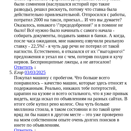
были сомнения (наслушался историй про такие
разводы), решил рискнуть, потому что ставка была
действительно привлекательной. Отпросился с работы,
потратил 2000 на такси, приехал... И что вы думаете?
Оказалось, никакого \"предодобрения\" и в помине не
было! Всё нужно было начинать с самого начала -
собирать документы, подавать заявки в банки. А когда,
после часа ожидания, мне наконец озвучили реальную
ставку - 22,5%! - я чуть дар речи не потерял от такой
наглости. Естественно, я отказался от их \"выгодного\"
предложения и уехал ни с чем, потеряв полдня и кучу
нервов. Беспринципные лжецы, а не автосалон!
Ответить
↓
Егор
03/03/2025
Покупал машину с пробегом. Что больше всего
понравилось – качество машин, которые здесь относят к
подержанным. Реально, никаких тебе потертостей,
царапин на кузове и всего остального, что я уже привык
видеть, когда искал по объявлениям на разных сайтах. В
итоге себе купил рено колеос. Она чуть больше
миллиона стоила, в таком состоянии и по такой цене
вряд ли бы нашел в другом месте – это уже проверено
на моем собственном опыте очень долгих поисков в
инете по объявлениям.
Ответить
↓