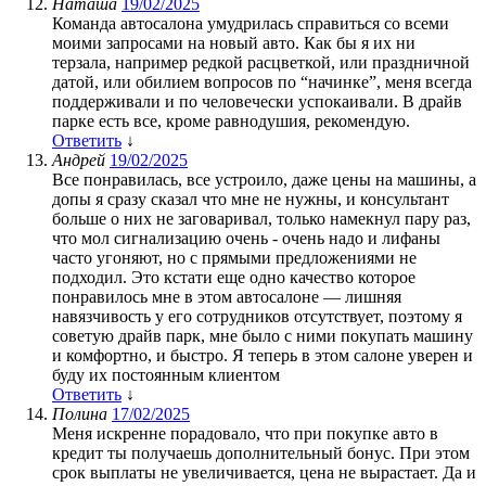
Наташа
19/02/2025
Команда автосалона умудрилась справиться со всеми
моими запросами на новый авто. Как бы я их ни
терзала, например редкой расцветкой, или праздничной
датой, или обилием вопросов по “начинке”, меня всегда
поддерживали и по человечески успокаивали. В драйв
парке есть все, кроме равнодушия, рекомендую.
Ответить
↓
Андрей
19/02/2025
Все понравилась, все устроило, даже цены на машины, а
допы я сразу сказал что мне не нужны, и консультант
больше о них не заговаривал, только намекнул пару раз,
что мол сигнализацию очень - очень надо и лифаны
часто угоняют, но с прямыми предложениями не
подходил. Это кстати еще одно качество которое
понравилось мне в этом автосалоне — лишняя
навязчивость у его сотрудников отсутствует, поэтому я
советую драйв парк, мне было с ними покупать машину
и комфортно, и быстро. Я теперь в этом салоне уверен и
буду их постоянным клиентом
Ответить
↓
Полина
17/02/2025
Меня искренне порадовало, что при покупке авто в
кредит ты получаешь дополнительный бонус. При этом
срок выплаты не увеличивается, цена не вырастает. Да и