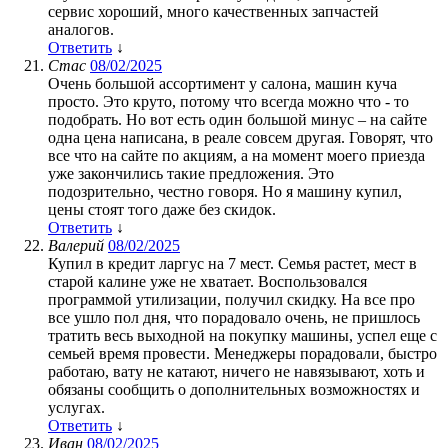
сервис хороший, много качественных запчастей
аналогов.
Ответить
↓
Стас
08/02/2025
Очень большой ассортимент у салона, машин куча
просто. Это круто, потому что всегда можно что - то
подобрать. Но вот есть один большой минус – на сайте
одна цена написана, в реале совсем другая. Говорят, что
все что на сайте по акциям, а на момент моего приезда
уже закончились такие предложения. Это
подозрительно, честно говоря. Но я машину купил,
цены стоят того даже без скидок.
Ответить
↓
Валерий
08/02/2025
Купил в кредит ларгус на 7 мест. Семья растет, мест в
старой калине уже не хватает. Воспользовался
программой утилизации, получил скидку. На все про
все ушло пол дня, что порадовало очень, не пришлось
тратить весь выходной на покупку машины, успел еще с
семьей время провести. Менеджеры порадовали, быстро
работаю, вату не катают, ничего не навязывают, хоть и
обязаны сообщить о дополнительных возможностях и
услугах.
Ответить
↓
Иван
08/02/2025