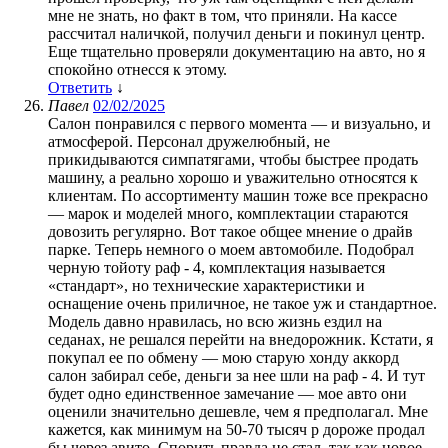
мне не знать, но факт в том, что приняли. На кассе
рассчитал наличкой, получил деньги и покинул центр.
Еще тщательно проверяли документацию на авто, но я
спокойно отнесся к этому.
Ответить
↓
Павел
02/02/2025
Салон понравился с первого момента — и визуально, и
атмосферой. Персонал дружелюбный, не
прикидываются симпатягами, чтобы быстрее продать
машину, а реально хорошо и уважительно относятся к
клиентам. По ассортименту машин тоже все прекрасно
— марок и моделей много, комплектации стараются
довозить регулярно. Вот такое общее мнение о драйв
парке. Теперь немного о моем автомобиле. Подобрал
черную тойоту раф - 4, комплектация называется
«стандарт», но технические характеристики и
оснащение очень приличное, не такое уж и стандартное.
Модель давно нравилась, но всю жизнь ездил на
седанах, не решался перейти на внедорожник. Кстати, я
покупал ее по обмену — мою старую хонду аккорд
салон забирал себе, деньги за нее шли на раф - 4. И тут
будет одно единственное замечание — мое авто они
оценили значительно дешевле, чем я предполагал. Мне
кажется, как минимум на 50-70 тысяч р дороже продал
бы через авито. Спорить правда не стал, так как новое