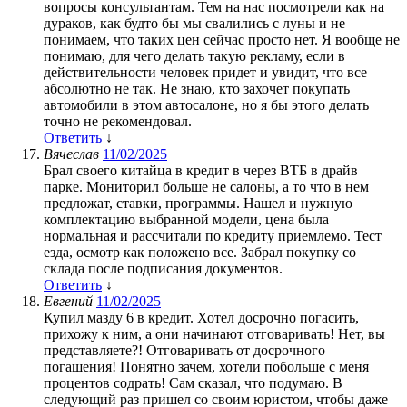
вопросы консультантам. Тем на нас посмотрели как на
дураков, как будто бы мы свалились с луны и не
понимаем, что таких цен сейчас просто нет. Я вообще не
понимаю, для чего делать такую рекламу, если в
действительности человек придет и увидит, что все
абсолютно не так. Не знаю, кто захочет покупать
автомобили в этом автосалоне, но я бы этого делать
точно не рекомендовал.
Ответить
↓
Вячеслав
11/02/2025
Брал своего китайца в кредит в через ВТБ в драйв
парке. Мониторил больше не салоны, а то что в нем
предложат, ставки, программы. Нашел и нужную
комплектацию выбранной модели, цена была
нормальная и рассчитали по кредиту приемлемо. Тест
езда, осмотр как положено все. Забрал покупку со
склада после подписания документов.
Ответить
↓
Евгений
11/02/2025
Купил мазду 6 в кредит. Хотел досрочно погасить,
прихожу к ним, а они начинают отговаривать! Нет, вы
представляете?! Отговаривать от досрочного
погашения! Понятно зачем, хотели побольше с меня
процентов содрать! Сам сказал, что подумаю. В
следующий раз пришел со своим юристом, чтобы даже