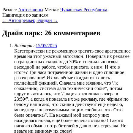
Раздел:
Автосалоны
Метки:
Чувашская Республика
Навигация по записям
←
Автопремьер
Эридан
→
Драйв парк
: 26 комментариев
Виктория
15/05/2025
Категорически не рекомендую тратить свое драгоценное
время на этот ужасный автосалон! Поверила их рекламе
о грандиозных скидках до 30% и специально взяла
выходной на работе, чтобы приехать к ним. И что в
итоге? Три часа потраченной жизни и одно сплошное
разочерование! Их хвалёные скидки оказались
полнейшей фикцией. Сначала мне заявили, что \"к
сожалению, система дала технический сбой\", потом
вдруг выяснилось, что \"акция закончилась вчера в
23:59\", а когда я показала их же рекламу, где чёрным по
белому написано, что скидки действуют ещё неделю,
менеджер с невозмутимым лицом сообщил, что \"это
была опечатка\". На каждый мой вопрос у них
находилась новая, ещё более нелепая отмазка! Такого
наглого обмана потребителей я давно не встречала. Не
верьте ни единому их слову!