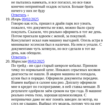
не пытались намекать, и все погасил, но все-таки
конечно неприятный осадок остался. Больше брать
ничего у них не буду
Ответить
↓
Игорь
09/02/2025
Говорю как есть, пришел в драйв парк все узнать,
пожалел, что документы не взял, можно было сразу
покупать. Сказали, что реально оформить в тот же день.
Потом приехали вдвоем с женой, за покупкой.
Консультант искал нам машину выгодней. Опель астра в
минималке эссенсия был в наличии. На нем и уехали. С
документами чуть затянули, но все сделали в тот же
день, как обещали.
Ответить
↓
Мирослав
09/02/2025
По трейд - ин сдал старый шевроле кобальт. Приняли
тачку по нормальной цене. Никаких серьезных косяков
диагносты не нашли. В аварии машина не попадала,
кузов был в порядке. Оформили документы передачи.
Взамен выбрал в салоне киа рио. Доплату оформили
мне в кредит по госпрограмме, в ней ставка меньше. В
результате одобрили заём сроком на три года. В машине
реально очень тихо, хорошая шумоизоляция. С
непривычки даже не мог понять заведен ли мотор, на
слух не слышно. Выбрал эту модель, потому что на нее