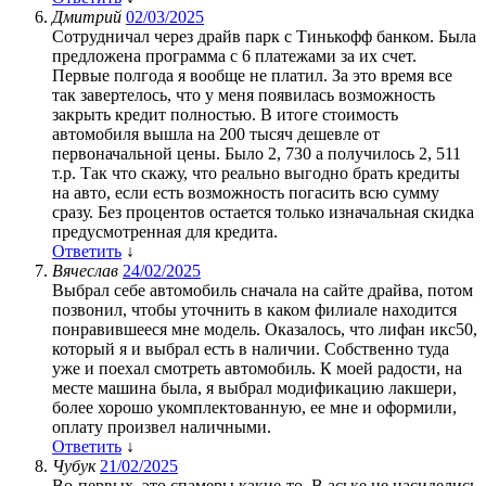
Дмитрий
02/03/2025
Сотрудничал через драйв парк с Тинькофф банком. Была
предложена программа с 6 платежами за их счет.
Первые полгода я вообще не платил. За это время все
так завертелось, что у меня появилась возможность
закрыть кредит полностью. В итоге стоимость
автомобиля вышла на 200 тысяч дешевле от
первоначальной цены. Было 2, 730 а получилось 2, 511
т.р. Так что скажу, что реально выгодно брать кредиты
на авто, если есть возможность погасить всю сумму
сразу. Без процентов остается только изначальная скидка
предусмотренная для кредита.
Ответить
↓
Вячеслав
24/02/2025
Выбрал себе автомобиль сначала на сайте драйва, потом
позвонил, чтобы уточнить в каком филиале находится
понравившееся мне модель. Оказалось, что лифан икс50,
который я и выбрал есть в наличии. Собственно туда
уже и поехал смотреть автомобиль. К моей радости, на
месте машина была, я выбрал модификацию лакшери,
более хорошо укомплектованную, ее мне и оформили,
оплату произвел наличными.
Ответить
↓
Чубук
21/02/2025
Во-первых, это спамеры какие-то. В аське не насиделись