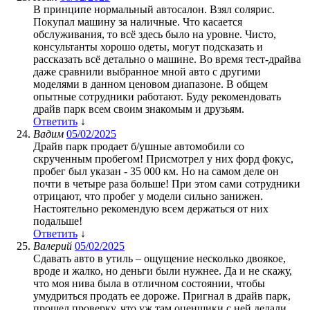
В принципе нормальный автосалон. Взял солярис.
Покупал машину за наличные. Что касается
обслуживания, то всё здесь было на уровне. Чисто,
консультанты хорошо одеты, могут подсказать и
рассказать всё детально о машине. Во время тест-драйва
даже сравнили выбранное мной авто с другими
моделями в данном ценовом диапазоне. В общем
опытные сотрудники работают. Буду рекомендовать
драйв парк всем своим знакомым и друзьям.
Ответить
↓
Вадим
05/02/2025
Драйв парк продает б/ушные автомобили со
скрученным пробегом! Присмотрел у них форд фокус,
пробег был указан - 35 000 км. Но на самом деле он
почти в четыре раза больше! При этом сами сотрудники
отрицают, что пробег у модели сильно занижен.
Настоятельно рекомендую всем держаться от них
подальше!
Ответить
↓
Валерий
05/02/2025
Сдавать авто в утиль – ощущение несколько двоякое,
вроде и жалко, но деньги были нужнее. Да и не скажу,
что моя нива была в отличном состоянии, чтобы
умудриться продать ее дороже. Пригнал в драйв парк,
прошел проверку, что уж там оценщики с ней делали