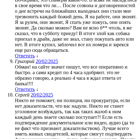
в свое время что ли… После созвона и договоренностей
о дне встречи на ближайших выходных они стали мне
трезвонить каждый божий день. Я на работе, они звонят.
Я за рулем, они звонят, Я спать уже ложусь, они опять
звонят. Да сколько можно? Вам не ясно б** чтоль, я же
сказал, что в субботу приеду! В итоге злой как собака
приехал в драйв, даже не знал, стану покупать авто или
нет. В итоге купил, заблочил все их номера и зарекся
еще раз сюда обращаться.
Ответить
↓
Григорий
20/02/2025
Обман! на сайте значит пишут, что все оперативно и
быстро. а сами кредит по 4 часа одобряют. это не
образно говорю, а реально 4 часа я ждал ответа от
банка!!!!
Ответить
↓
Сергей
20/02/2025
Никто не поможет, ни полиция, ни прокуратура, если
нет доказательств, что вас надули. Никто не станет
уголовное возбуждать, так как таких жалоб к ним
каждый день знаете сколько поступает?! Если есть
подтверждение документальное или видео, аудио (да то
не факт что признают доказательством). Лучше всего
иметь живых свидетелей, которые смогут подтвердить