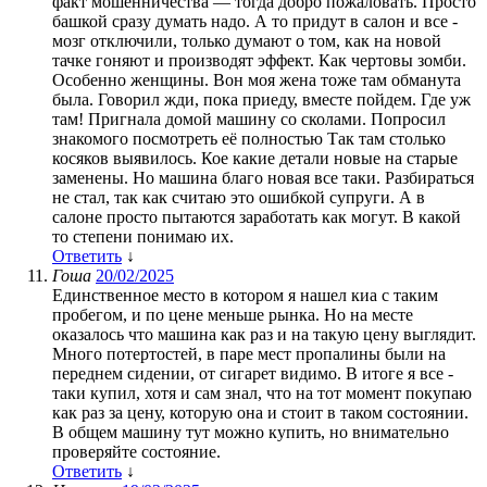
факт мошенничества — тогда добро пожаловать. Просто
башкой сразу думать надо. А то придут в салон и все -
мозг отключили, только думают о том, как на новой
тачке гоняют и производят эффект. Как чертовы зомби.
Особенно женщины. Вон моя жена тоже там обманута
была. Говорил жди, пока приеду, вместе пойдем. Где уж
там! Пригнала домой машину со сколами. Попросил
знакомого посмотреть её полностью Так там столько
косяков выявилось. Кое какие детали новые на старые
заменены. Но машина благо новая все таки. Разбираться
не стал, так как считаю это ошибкой супруги. А в
салоне просто пытаются заработать как могут. В какой
то степени понимаю их.
Ответить
↓
Гоша
20/02/2025
Единственное место в котором я нашел киа с таким
пробегом, и по цене меньше рынка. Но на месте
оказалось что машина как раз и на такую цену выглядит.
Много потертостей, в паре мест пропалины были на
переднем сидении, от сигарет видимо. В итоге я все -
таки купил, хотя и сам знал, что на тот момент покупаю
как раз за цену, которую она и стоит в таком состоянии.
В общем машину тут можно купить, но внимательно
проверяйте состояние.
Ответить
↓