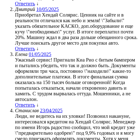
Ответить
↓
Дмитрий
10/05/2025
Приобретал Хендай Солярис. Ценник на сайте и в
реальности отличался как небо и земля! \"Забыли\"
указать обязательное КАСКО, доп.оборудование и еще
кучу \"необходимых\" услуг. В итоге переплатил почти
20%. Машину ждал в два раза дольше обещанного срока.
Лучше поискать другое место для покупки авто.
Ответить
↓
Елена
01/05/2025
Ужасный сервис! Пригнали Киа Рио с битым бампером
и пытались убедить, что так и должно быть. Документы
оформляли три часа, постоянно \"находили\" какие-то
дополнительные платежи. В итоге финальная сумма
оказалась на 150 тысяч больше оговоренной! Когда
попыталась отказаться, начали откровенно давить и
хамить. С трудом вырвалась оттуда. Мошенники, а не
автосалон.
Ответить
↓
Станислав
23/04/2025
Люди, не ведитесь на их уловки! Позвонил накануне,
интересовался кредитом на Хендай Солярис. Менеджер
по имени Игорь радостно сообщил, что мой кредит уже
\"предварительно одобрен\" под 9,9% годовых и я могу
смело приезжать оформлять документы. Хотя у меня