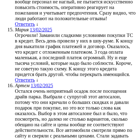
вообще персонал не наглый, не пытается искусственно
повысить стоимость, оперативно реагирует на
пожелания и учитывает предпочтения. Сразу видно, что
люди работают на положительные отзывы!
Ответить
↓
Мария
13/02/2025
Огрочили! Заманили сладкими условиями покупки ТС
в кредит. Весь день провели у них в шоу-руме. К концу
дня выкатили график платежей и договор. Оказалось,
что кредит с отложенным платежом. 3 года оплата
маленькая, а последний платеж огромный. Ну и еще
тысяча условий, которые надо было соблюсти. Короче,
не советую такую схему. К концу этого кредита
придется брать другой. чтобы перекрыть имеющийся.
Ответить
↓
Артем
13/02/2025
Остался очень неприятный осадок после посещения
драйв парка. Выбрали с супругой этот автосалон,
потому что они кричали о больших скидках и давали
подарок при покупке, но это все только слова как
оказалось. Выбор в этом автосалоне был и было, что
посмотреть, но далеко не столько вариантов, сколько
обещано на сайте и цены вообще не соответствуют
действительности. Все автомобили смотрели прямо по
сайту и сверяли с реальными ценами. Стали задавать