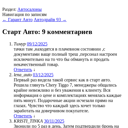
Раздел:
Автосалоны
Навигация по записям
←
Гарант Авто
Автодрайв 93
→
Старт Авто
: 9 комментариев
Тимур
09/12/2025
тачки там ,находятся в плачевном состоянии ,с
документами ваще полный треш ,персонал настроен
исключительно на то что бы обмануть и продать
некачественный товар.
Ответить
↓
lena_auto
03/12/2025
Первый раз видела такой сервис как в старт авто.
Решила глянуть Chery Tiggo 7, менеджеры общались
крайне невежливо и без уважения к клиенту. Вся
информация о цене и комплектациях менялась каждые
пять минут. Подарочные акции исчезали прямо на
глазах. Чувство что каждый здесь хочет только
заработать на доверчивом покупателе.
Ответить
↓
KRISTI_TINKA
30/11/2025
Звонили по 5 раз в день. Затем подтвердили бронь на