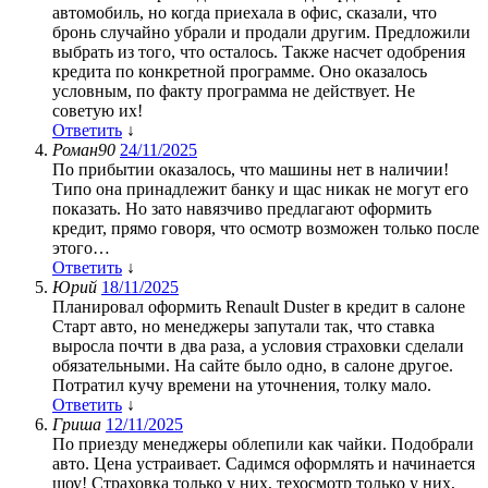
автомобиль, но когда приехала в офис, сказали, что
бронь случайно убрали и продали другим. Предложили
выбрать из того, что осталось. Также насчет одобрения
кредита по конкретной программе. Оно оказалось
условным, по факту программа не действует. Не
советую их!
Ответить
↓
Роман90
24/11/2025
По прибытии оказалось, что машины нет в наличии!
Типо она принадлежит банку и щас никак не могут его
показать. Но зато навязчиво предлагают оформить
кредит, прямо говоря, что осмотр возможен только после
этого…
Ответить
↓
Юрий
18/11/2025
Планировал оформить Renault Duster в кредит в салоне
Старт авто, но менеджеры запутали так, что ставка
выросла почти в два раза, а условия страховки сделали
обязательными. На сайте было одно, в салоне другое.
Потратил кучу времени на уточнения, толку мало.
Ответить
↓
Гриша
12/11/2025
По приезду менеджеры облепили как чайки. Подобрали
авто. Цена устраивает. Садимся оформлять и начинается
шоу! Страховка только у них, техосмотр только у них,