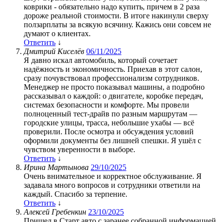
коврики - обязательно надо купить, причем в 2 раза
дороже реальной стоимости. В итоге накинули сверху
ползарплаты за всякую всячину. Кажись они совсем не
думают о клиентах.
Ответить
↓
Дмитрий Киселёв
06/11/2025
Я давно искал автомобиль, который сочетает
надёжность и экономичность. Приехав в этот салон,
сразу почувствовал профессионализм сотрудников.
Менеджер не просто показывал машины, а подробно
рассказывал о каждой: о двигателе, коробке передач,
системах безопасности и комфорте. Мы провели
полноценный тест-драйв по разным маршрутам —
городские улицы, трасса, небольшие ухабы — всё
проверили. После осмотра и обсуждения условий
оформили документы без лишней спешки. Я ушёл с
чувством уверенности в выборе.
Ответить
↓
Ирина Мартынова
29/10/2025
Очень внимательное и корректное обслуживание. Я
задавала много вопросов и сотрудники ответили на
каждый. Спасибо за терпение.
Ответить
↓
Алексей Гребенкин
23/10/2025
Пришел в Старт авто с заранее собранной информацией