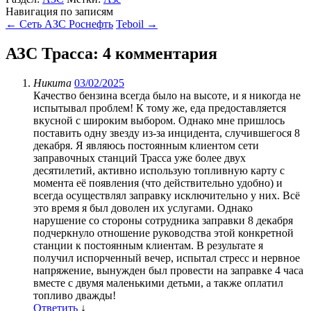
Навигация по записям
←
Сеть АЗС Роснефть
Teboil
→
АЗС Трасса
: 4 комментария
Никита
03/02/2025
Качество бензина всегда было на высоте, и я никогда не
испытывал проблем! К тому же, еда предоставляется
вкусной с широким выбором. Однако мне пришлось
поставить одну звезду из-за инцидента, случившегося 8
декабря. Я являюсь постоянным клиентом сети
заправочных станций Трасса уже более двух
десятилетий, активно использую топливную карту с
момента её появления (что действительно удобно) и
всегда осуществлял заправку исключительно у них. Всё
это время я был доволен их услугами. Однако
нарушение со стороны сотрудника заправки 8 декабря
подчеркнуло отношение руководства этой конкретной
станции к постоянным клиентам. В результате я
получил испорченный вечер, испытал стресс и нервное
напряжение, вынужден был провести на заправке 4 часа
вместе с двумя маленькими детьми, а также оплатил
топливо дважды!
Ответить
↓